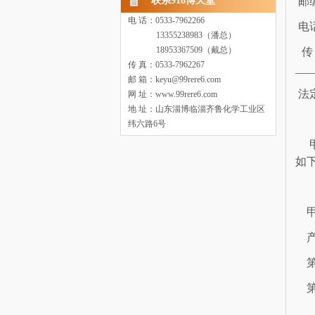
联系918博天堂
邮
电 话：0533-7962266
电
13355238983（潘总）
18953367509（戴总）
传 真：0533-7962267
___
邮 箱：keyu@99rere6.com
法
网 址：www.99rere6.com
地 址：山东淄博临淄齐鲁化学工业区
纬六路6号
如