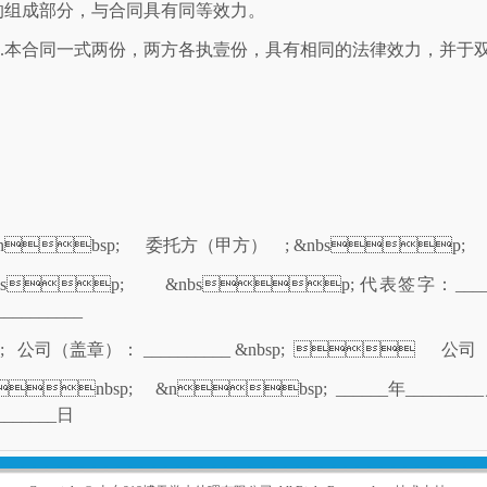
的组成部分，与合同具有同等效力。
2.本合同一式两份，两方各执壹份，具有相同的法律效力，并于
nbsp;
委托
方（甲方） ; &nbsp;
bsp; &nbsp;
代表签字：_________
__________
;
公司（盖章）：
__________ &nbsp; 
公司（
nbsp; &nbsp;
______年_________月
_______日