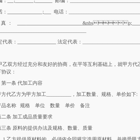
编：
; ;
邮编：____________________________
话：
;
电话：_____________________________
传真：
&nbsp; &n
___________________________________
定代表：

法定代表：________________________
甲乙双方经过充分和友好的协商，在平等互利基础上，就甲方
代
下协议：
第一条 代加工内容
甲方
代
乙方为甲方加工__________，加工数量、规格、单价如下
:
产品名称
规格
单位
数量
单价
备注
第二条 加工成品质量要求
第三条 原料的提供办法及规格、数量、质量
1.
乙方提供原材料的，
必须依合同规定选用原材料，并接受甲