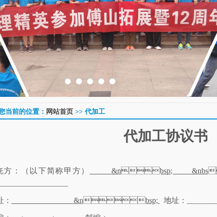
您当前的位置：
网站首页
>> 代加工
代
加工协议书
方：（以下简称甲方）
&nbsp; &nbs
托
__________________
址：
 &nbsp;
地址：_________