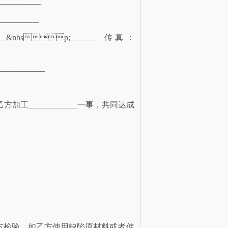
__________
_________
bsp;
传真：
__________
乙方加工____________一事，共同达成
方检验。如乙方使用缺陷原材料或者使