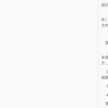
用不
外
方
第
在规
方
或
