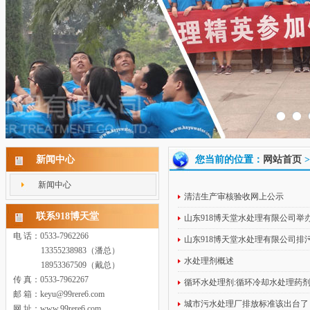
新闻中心
您当前的位置：
网站首页
>
新闻中心
清洁生产审核验收网上公示
联系918博天堂
山东918博天堂水处理有限公
电 话：0533-7962266
山东918博天堂水处理有限公
13355238983（潘总）
水处理剂概述
18953367509（戴总）
传 真：0533-7962267
循环水处理剂:循环冷却水处理药
邮 箱：keyu@99rere6.com
城市污水处理厂排放标准该出台了
网 址：www.99rere6.com