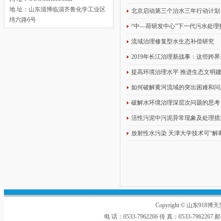
地 址：山东淄博临淄齐鲁化学工业区
北京启动第三个治水三年行动计划
纬六路6号
“中―荷研发中心”下一代污水处
流域治理修复型水生态补偿研究
2019年长江治理新战事：这些跨
提高环境治理水平 推进生态文明
如何破解黄河流域的突出困难和问
破解水环境治理深层次问题的思考
活性污泥中污泥异常现象及处理措
放射性水污染 天津大学技术可“解毒
Copyright © 山东918
电 话：0533-7962266 传 真：0533-796